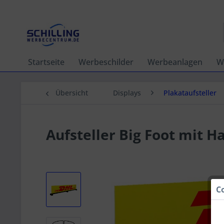
Startseite
Werbeschilder
Werbeanlagen
W
Übersicht
Displays
Plakataufsteller
Aufsteller Big Foot mit H
C