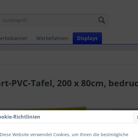
erbebanner
Werbefahnen
Displays
art-PVC-Tafel, 200 x 80cm, bedru
Menge
ookie-Richtlinien
bis
2
Diese Website verwendet Cookies, um Ihnen die bestmögliche