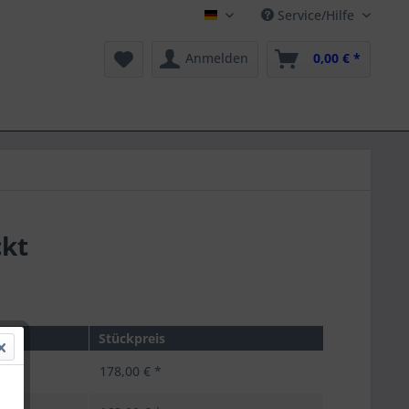
Service/Hilfe
Schilling Onlineshop
Anmelden
0,00 € *
ckt
Stückpreis
178,00 € *