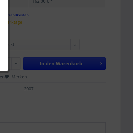
162,00 € *
gl. Versandkosten
 5 Werktage
In den
Warenkorb
hen
Merken
2007