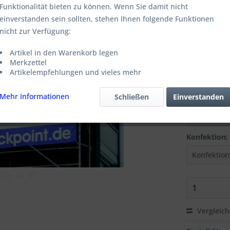
ab
3
Funktionalität bieten zu können. Wenn Sie damit nicht
einverstanden sein sollten, stehen Ihnen folgende Funktionen
zzgl. MwSt.
zz
nicht zur Verfügung:
Lieferzeit
Artikel in den Warenkorb legen
Format:
Merkzettel
Artikelempfehlungen und vieles mehr
Mehr Informationen
Schließen
Einverstanden
Auflage:
Konfektion:
Vergleic