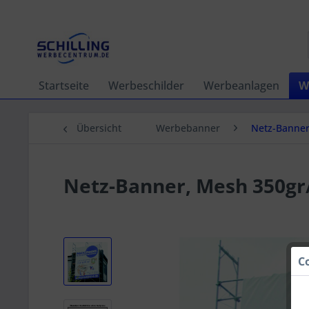
Startseite
Werbeschilder
Werbeanlagen
W
Übersicht
Werbebanner
Netz-Banne
Netz-Banner, Mesh 350gr
C