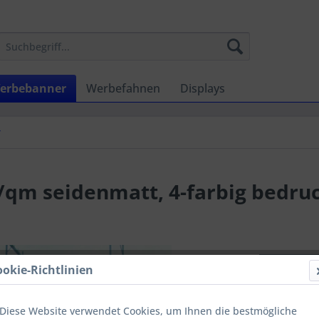
erbebanner
Werbefahnen
Displays
r
/qm seidenmatt, 4-farbig bedru
Menge
ookie-Richtlinien
bis
2
Diese Website verwendet Cookies, um Ihnen die bestmögliche