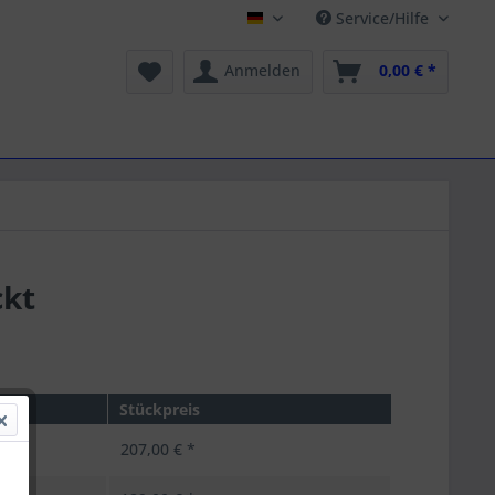
Service/Hilfe
Schilling Onlineshop
Anmelden
0,00 € *
ckt
Stückpreis
207,00 € *