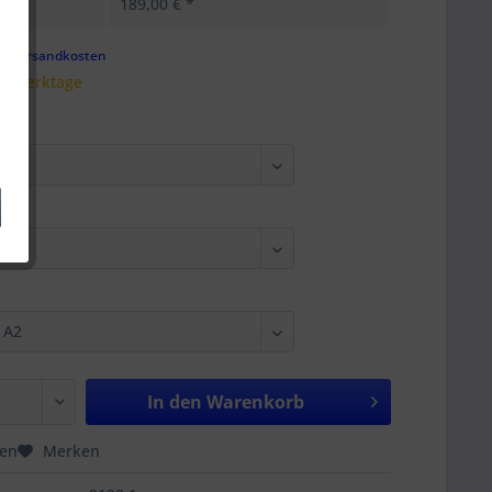
189,00 € *
gl. Versandkosten
 3 Werktage
In den
Warenkorb
hen
Merken