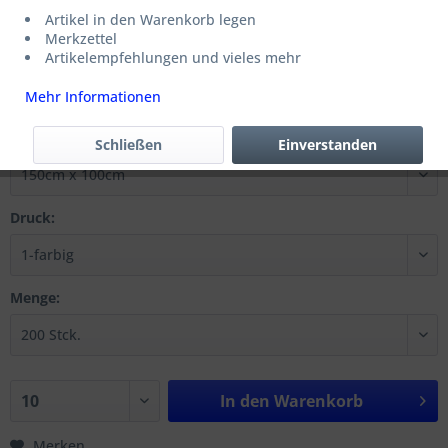
Artikel in den Warenkorb legen
600,00 € *
Merkzettel
Artikelempfehlungen und vieles mehr
zzgl. MwSt.
zzgl. Versandkosten
Mehr Informationen
Lieferzeit 10 Werktage
Format:
Schließen
Einverstanden
Druck:
Menge:
In den
Warenkorb
Merken