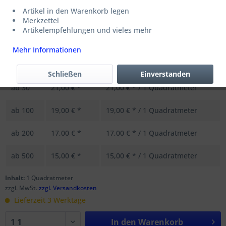
Artikel in den Warenkorb legen
Merkzettel
Menge
Stückpreis
Grundpreis
Artikelempfehlungen und vieles mehr
bis
9
29,00 € *
29,00 € * / 1 Quadratmeter
Mehr Informationen
ab
10
23,00 € *
23,00 € * / 1 Quadratmeter
Schließen
Einverstanden
ab
30
21,00 € *
21,00 € * / 1 Quadratmeter
ab
100
19,00 € *
19,00 € * / 1 Quadratmeter
ab
200
17,00 € *
17,00 € * / 1 Quadratmeter
ab
500
15,00 € *
15,00 € * / 1 Quadratmeter
Inhalt:
1 Quadratmeter
zzgl. MwSt.
zzgl. Versandkosten
Lieferzeit 3 Werktage
In den
Warenkorb